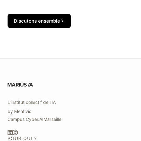
promesses mirobolantes des vendeurs de solutions et la
complexité réglementaire qui s'installe avec l'AI Act
européen, les organisations se retrouvent souvent seules
Discutons ensemble
face à des décisions stratégiques qu'elles ne se sentent pas
équipées pour prendre.
L'institut collectif de l'IA
by
Mentivis
Campus
Cyber.AI
Marseille
POUR QUI ?