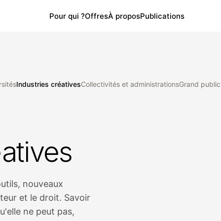
Pour qui ?
Offres
À propos
Publications
rsités
Industries créatives
Collectivités et administrations
Grand public
éatives
outils, nouveaux
eur et le droit. Savoir
u'elle ne peut pas,