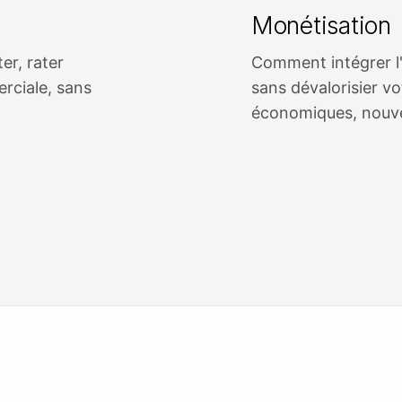
n
Monétisation
er, rater
Comment intégrer l'
rciale, sans
sans dévalorisier v
économiques, nouv